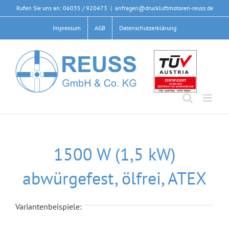
Zum
Rufen Sie uns an: 06035 / 920473
|
anfragen@druckluftmotoren-reuss.de
Inhalt
Impressum
AGB
Datenschutzerklärung
springen
1500 W (1,5 kW)
abwürgefest, ölfrei, ATEX
Variantenbeispiele: