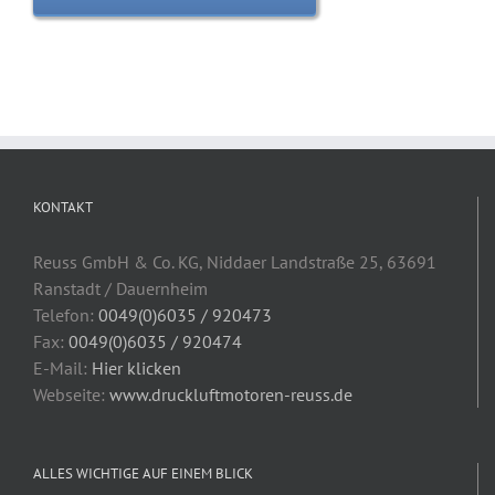
KONTAKT
Reuss GmbH & Co. KG, Niddaer Landstraße 25, 63691
Ranstadt / Dauernheim
Telefon:
0049(0)6035 / 920473
Fax:
0049(0)6035 / 920474
E-Mail:
Hier klicken
Webseite:
www.druckluftmotoren-reuss.de
ALLES WICHTIGE AUF EINEM BLICK