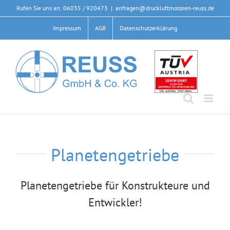
Zum
Rufen Sie uns an: 06035 / 920473
|
anfragen@druckluftmotoren-reuss.de
Inhalt
Impressum
AGB
Datenschutzerklärung
springen
Planetengetriebe
Planetengetriebe für Konstrukteure und
Entwickler!