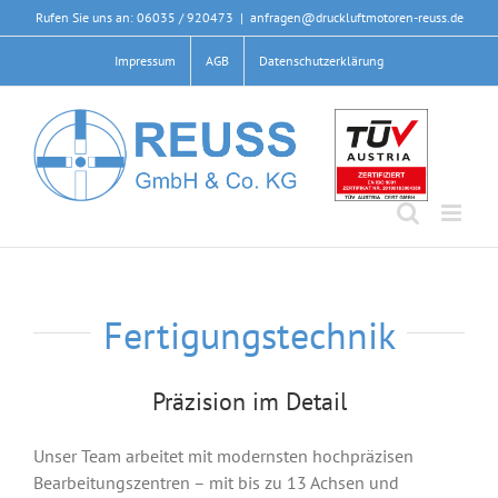
Zum
Rufen Sie uns an: 06035 / 920473
|
anfragen@druckluftmotoren-reuss.de
Inhalt
Impressum
AGB
Datenschutzerklärung
springen
Fertigungstechnik
Präzision im Detail
Unser Team arbeitet mit modernsten hochpräzisen
Bearbeitungszentren – mit bis zu 13 Achsen und