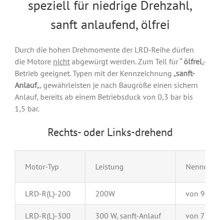
speziell für niedrige Drehzahl,
sanft anlaufend, ölfrei
Durch die hohen Drehmomente der LRD-Reihe dürfen
die Motore
nicht
abgewürgt werden. Zum Teil für “
ölfrei
„-
Betrieb geeignet. Typen mit der Kennzeichnung „
sanft-
Anlauf
„, gewährleisten je nach Baugröße einen sichern
Anlauf, bereits ab einem Betriebsduck von 0,3 bar bis
1,5 bar.
Rechts- oder Links-drehend
Motor-Typ
Leistung
Nenndreh
LRD-R(L)-200
200W
von 90 bi
LRD-R(L)-300
300 W, sanft-Anlauf
von 7 bis