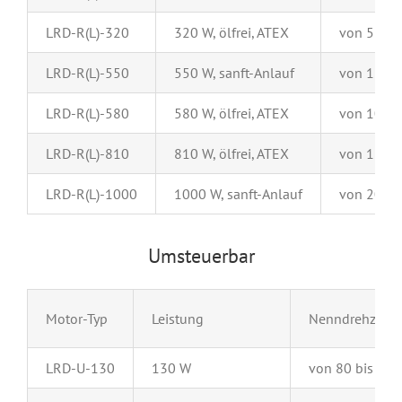
LRD-R(L)-320
320 W, ölfrei, ATEX
von 5 bis
LRD-R(L)-550
550 W, sanft-Anlauf
von 15 bi
LRD-R(L)-580
580 W, ölfrei, ATEX
von 10 bi
LRD-R(L)-810
810 W, ölfrei, ATEX
von 15 bi
LRD-R(L)-1000
1000 W, sanft-Anlauf
von 20 bi
Umsteuerbar
Motor-Typ
Leistung
Nenndrehzahl
LRD-U-130
130 W
von 80 bis 24