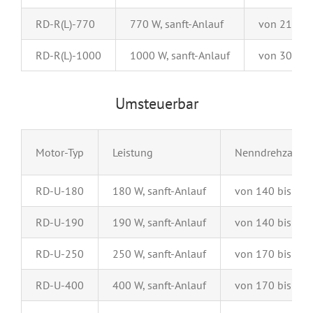
RD-R(L)-770
770 W, sanft-Anlauf
von 210 bi
RD-R(L)-1000
1000 W, sanft-Anlauf
von 300 bi
Umsteuerbar
Motor-Typ
Leistung
Nenndrehzahl
RD-U-180
180 W, sanft-Anlauf
von 140 bis 23
RD-U-190
190 W, sanft-Anlauf
von 140 bis 70
RD-U-250
250 W, sanft-Anlauf
von 170 bis 22
RD-U-400
400 W, sanft-Anlauf
von 170 bis 13