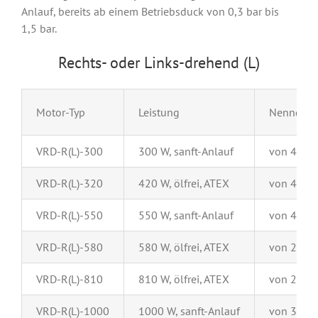
Anlauf, bereits ab einem Betriebsduck von 0,3 bar bis
1,5 bar.
Rechts- oder Links-drehend (L)
Motor-Typ
Leistung
Nenndreh
VRD-R(L)-300
300 W, sanft-Anlauf
von 45 bi
VRD-R(L)-320
420 W, ölfrei, ATEX
von 40 bi
VRD-R(L)-550
550 W, sanft-Anlauf
von 40 bi
VRD-R(L)-580
580 W, ölfrei, ATEX
von 25 bi
VRD-R(L)-810
810 W, ölfrei, ATEX
von 25 bi
VRD-R(L)-1000
1000 W, sanft-Anlauf
von 35 bi