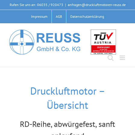
Zum
Rufen Sie uns an: 06035 / 920473
|
anfragen@druckluftmotoren-reuss.de
Inhalt
Impressum
AGB
Datenschutzerklärung
springen
Druckluftmotor –
Übersicht
RD-Reihe, abwürgefest, sanft