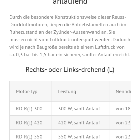
anlaufend
Durch die besondere Konstruktionsweise dieser Reuss-
Druckluftmotoren, liegen die Antriebslamellen auch im
Ruhezustand an der Zylinder-Aussenwand an. Sie
müssen nicht vom Luftdruck unterspült werden. Dadurch
wird je nach Baugröße bereits ab einem Luftdruck von
ca. 0,3 bar bis 1,5 bar ein sicherer, sanfter Anlauf erreicht.
Rechts- oder Links-drehend (L)
Motor-Typ
Leistung
Nenndrehz
RD-R(L)-300
300 W, sanft-Anlauf
von 180 bi
RD-R(L)-420
420 W, sanft-Anlauf
von 230 bi
RD-R(L)-550
550 W, sanft-Anlauf
von 230 bi