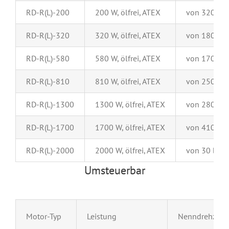
RD-R(L)-200
200 W, ölfrei, ATEX
von 320 bis
RD-R(L)-320
320 W, ölfrei, ATEX
von 180 bis
RD-R(L)-580
580 W, ölfrei, ATEX
von 170 bis
RD-R(L)-810
810 W, ölfrei, ATEX
von 250 bis
RD-R(L)-1300
1300 W, ölfrei, ATEX
von 280 bis
RD-R(L)-1700
1700 W, ölfrei, ATEX
von 410 bis
RD-R(L)-2000
2000 W, ölfrei, ATEX
von 30 bis 
Umsteuerbar
Motor-Typ
Leistung
Nenndrehzahl