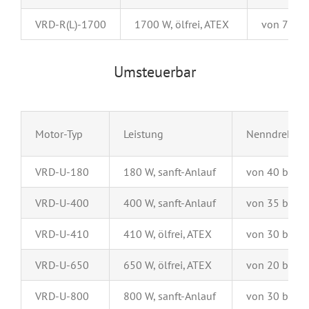
VRD-R(L)-1700
1700 W, ölfrei, ATEX
von 70 bi
Umsteuerbar
Motor-Typ
Leistung
Nenndrehzah
VRD-U-180
180 W, sanft-Anlauf
von 40 bis 8
VRD-U-400
400 W, sanft-Anlauf
von 35 bis 7
VRD-U-410
410 W, ölfrei, ATEX
von 30 bis 6
VRD-U-650
650 W, ölfrei, ATEX
von 20 bis 1
VRD-U-800
800 W, sanft-Anlauf
von 30 bis 1